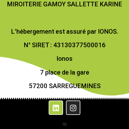
MIROITERIE GAMOY SALLETTE KARINE
L’hébergement est assuré par IONOS.
N° SIRET : 43130377500016
Ionos
7 place de la gare
57200 SARREGUEMINES